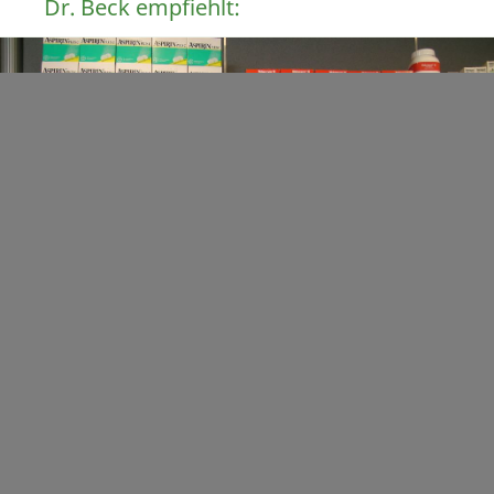
Dr. Beck empfiehlt:
Neu: Thermacare bei Schmerzen und